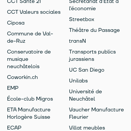
CCT Santé 21
Secrétariat d’Etat à
l’économie
CCT Valeurs sociales
Streetbox
Ciposa
Théâtre du Passage
Commune de Val-
de-Ruz
transN
Conservatoire de
Transports publics
musique
jurassiens
neuchâtelois
UC San Diego
Coworkin.ch
Unilabs
EMP
Université de
École-club Migros
Neuchâtel
ETA Manufacture
Vaucher Manufacture
Horlogère Suisse
Fleurier
ECAP
Villat meubles