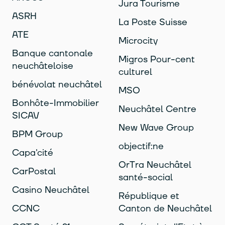
Jura Tourisme
ASRH
La Poste Suisse
ATE
Microcity
Banque cantonale
Migros Pour-cent
neuchâteloise
culturel
bénévolat neuchâtel
MSO
Bonhôte-Immobilier
Neuchâtel Centre
SICAV
New Wave Group
BPM Group
objectif:ne
Capa'cité
OrTra Neuchâtel
CarPostal
santé-social
Casino Neuchâtel
République et
CCNC
Canton de Neuchâtel